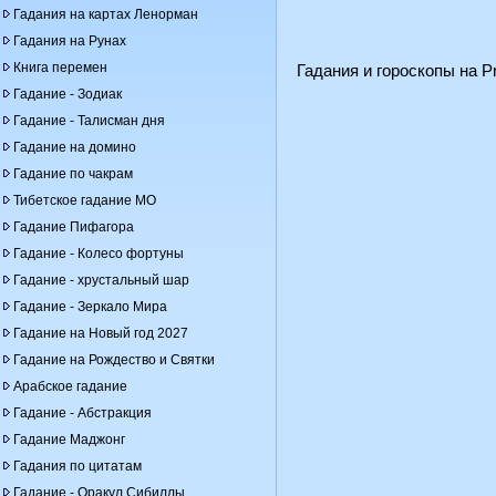
Гадания на картах Ленорман
Гадания на Рунах
Книга перемен
Гадания и гороскопы на Pr
Гадание - Зодиак
Гадание - Талисман дня
Гадание на домино
Гадание по чакрам
Тибетское гадание МО
Гадание Пифагора
Гадание - Колесо фортуны
Гадание - хрустальный шар
Гадание - Зеркало Мира
Гадание на Новый год 2027
Гадание на Рождество и Святки
Арабское гадание
Гадание - Абстракция
Гадание Маджонг
Гадания по цитатам
Гадание - Оракул Сибиллы