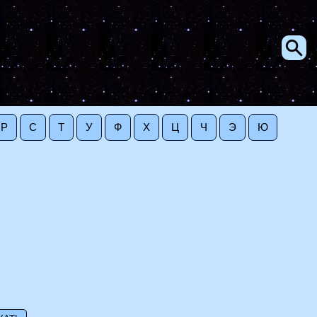
Р
С
Т
У
Ф
Х
Ц
Ч
Э
Ю