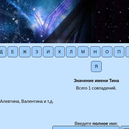
Д
Е
Ж
З
И
К
Л
М
Н
О
П
Я
Значение имени Тина
Всего 1 совпадений.
Алевтина, Валентина и т.д.
Введите
полное
имя: