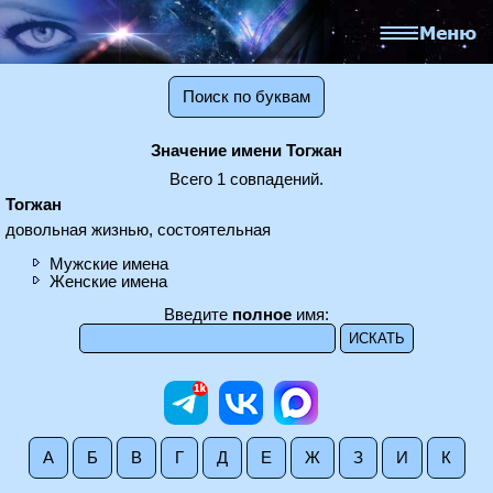
Поиск по буквам
Значение имени Тогжан
Всего 1 совпадений.
Тогжан
довольная жизнью, состоятельная
Мужские имена
Женские имена
Введите
полное
имя:
А
Б
В
Г
Д
Е
Ж
З
И
К