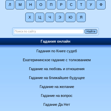
Л
М
Н
О
П
Р
С
Т
У
Ф
Х
Ц
Ч
Э
Ю
Я
Гадания онлайн
Гадания по Книге судеб
Екатерининское гадание с толкованием
Гадание на любовь и отношения
Гадание на ближайшее будущее
Гадание на желание
Гадание на вопрос
Гадание Да Нет