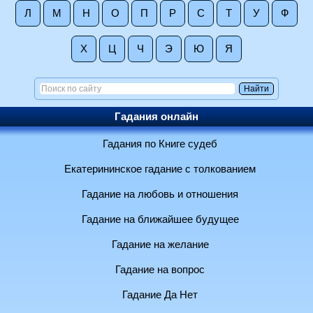
Л
М
Н
О
П
Р
С
Т
У
Ф
Х
Ц
Ч
Э
Ю
Я
Гадания онлайн
Гадания по Книге судеб
Екатерининское гадание с толкованием
Гадание на любовь и отношения
Гадание на ближайшее будущее
Гадание на желание
Гадание на вопрос
Гадание Да Нет