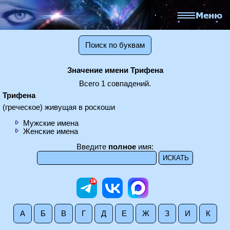
Поиск по буквам
Значение имени Трифена
Всего 1 совпадений.
Трифена
(греческое) живущая в роскоши
Мужские имена
Женские имена
Введите
полное
имя:
А
Б
В
Г
Д
Е
Ж
З
И
К