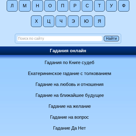
Л
М
Н
О
П
Р
С
Т
У
Ф
Х
Ц
Ч
Э
Ю
Я
Гадания онлайн
Гадания по Книге судеб
Екатерининское гадание с толкованием
Гадание на любовь и отношения
Гадание на ближайшее будущее
Гадание на желание
Гадание на вопрос
Гадание Да Нет