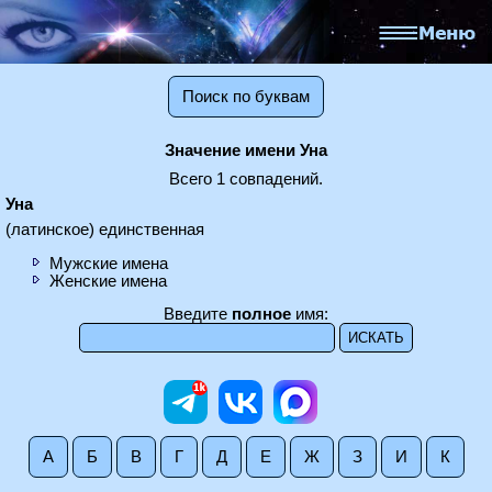
Поиск по буквам
Значение имени Уна
Всего 1 совпадений.
Уна
(латинское) единственная
Мужские имена
Женские имена
Введите
полное
имя:
А
Б
В
Г
Д
Е
Ж
З
И
К