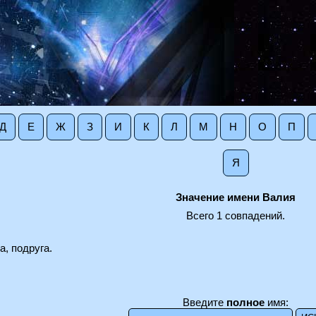
Д
Е
Ж
З
И
К
Л
М
Н
О
П
Я
Значение имени Валия
Всего 1 совпадений.
а, подруга.
Введите
полное
имя: