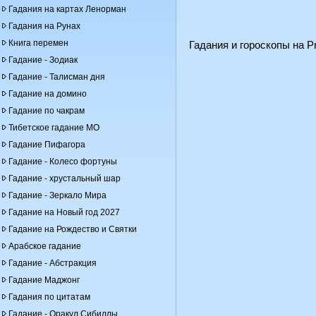
Гадания на картах Ленорман
Гадания на Рунах
Книга перемен
Гадания и гороскопы на Pr
Гадание - Зодиак
Гадание - Талисман дня
Гадание на домино
Гадание по чакрам
Тибетское гадание МО
Гадание Пифагора
Гадание - Колесо фортуны
Гадание - хрустальный шар
Гадание - Зеркало Мира
Гадание на Новый год 2027
Гадание на Рождество и Святки
Арабское гадание
Гадание - Абстракция
Гадание Маджонг
Гадания по цитатам
Гадание - Оракул Сибиллы