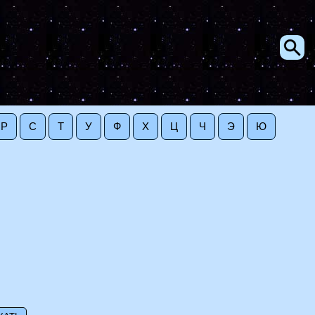
Р
С
Т
У
Ф
Х
Ц
Ч
Э
Ю