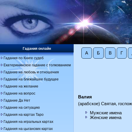
Гадания онлайн
А
Б
В
Г
Гадания по Книге судеб
Екатерининское гадание с толкованием
Гадание на любовь и отношения
Гадание на ближайшее будущее
Гадание на желание
Гадание на вопрос
Валия
Гадание Да Нет
(арабское) Святая, госпож
Гадание на ситуацию
Мужские имена
Гадания на картах Таро
Женские имена
Гадания на игральных картах
Гадания на цыганских картах