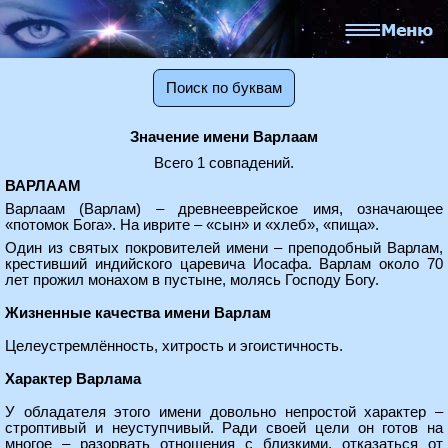
Поиск по буквам
Значение имени Варлаам
Всего 1 совпадений.
ВАРЛААМ
Варлаам (Варлам) – древнееврейское имя, означающее
«потомок Бога». На иврите – «сын» и «хлеб», «пища».
Один из святых покровителей имени – преподобный Варлам,
крестивший индийского царевича Иосафа. Варлам около 70
лет прожил монахом в пустыне, молясь Господу Богу.
Жизненные качества имени Варлам
Целеустремлённость, хитрость и эгоистичность.
Характер Варлама
У обладателя этого имени довольно непростой характер –
строптивый и неуступчивый. Ради своей цели он готов на
многое – разорвать отношения с близкими, отказаться от