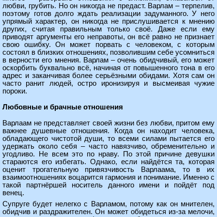
любви, грубить. Но он никогда не предаст. Варлам – терпелив,
поэтому готов долго ждать реализации задуманного. У него
упрямый характер, он никогда не прислушивается к мнению
других, считая правильным только своё. Даже если ему
приводят аргументы его неправоты, он всё равно не признает
свою ошибку. Он может порвать с человеком, с которым
состоял в близких отношениях, позволившим себе усомниться
в верности его мнения. Варлам – очень обидчивый, его может
оскорбить буквально всё, начиная от повышенного тона в его
адрес и заканчивая более серьёзными обидами. Хотя сам он
часто ранит людей, остро иронизируя и высмеивая чужие
пороки.
Любовные и брачные отношения
Варлаам не представляет своей жизни без любви, притом ему
важнее душевные отношения. Когда он находит человека,
обладающего чистотой души, то всеми силами пытается его
удержать около себя – часто навязчиво, обременительно и
угодливо. Не всем это по нраву. По этой причине девушки
стараются его избегать. Однако, если найдётся та, которая
оценит трогательную привязчивость Варлаама, то в их
взаимоотношениях воцарится гармония и понимание. Именно с
такой партнёршей носитель данного имени и пойдёт под
венец.
Супруге будет нелегко с Варламом, потому как он мнителен,
обидчив и раздражителен. Он может обидеться из-за мелочи,