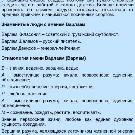
У Варлаама слабое сердце, поэтому ему нужно стараться
следить за его работой с самого детства. Больше времени
проводить на свежем воздухе, отдыхать, отказаться от
вредных привычек и заниматься посильным спортом.
Знаменитые люди с именем Варлаам
Варлам Киласония – советский и грузинский футболист.
Варлам Шаламов – русский писатель.
Варлам Денисов – генерал-лейтенант.
Этимология имени Варлаам (Варлам)
В
– знания, ведение, вершина, веды;
А
– вместилище разума; начала, первооснова; единение,
объединение;
Р
– жизнеобеспечение, энергия, свет жизни;
Л
– любовь, влечение;
А
– вместилище разума; начала, первооснова; единение,
объединение;
М
– созидание, рождать, растить, воспитывать.
Знание первооснов жизни; любовь как единая духовная
сущность созидания.
Вершина разума, являющаяся источником жизненной энергии