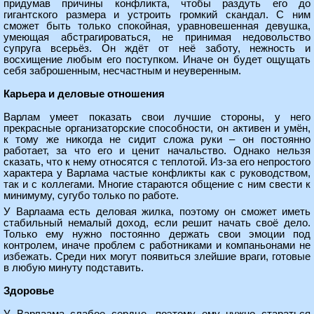
придумав причины конфликта, чтобы раздуть его до
гигантского размера и устроить громкий скандал. С ним
сможет быть только спокойная, уравновешенная девушка,
умеющая абстрагироваться, не принимая недовольство
супруга всерьёз. Он ждёт от неё заботу, нежность и
восхищение любым его поступком. Иначе он будет ощущать
себя заброшенным, несчастным и неуверенным.
Карьера и деловые отношения
Варлам умеет показать свои лучшие стороны, у него
прекрасные организаторские способности, он активен и умён,
к тому же никогда не сидит сложа руки – он постоянно
работает, за что его и ценит начальство. Однако нельзя
сказать, что к нему относятся с теплотой. Из-за его непростого
характера у Варлама частые конфликты как с руководством,
так и с коллегами. Многие стараются общение с ним свести к
минимуму, сугубо только по работе.
У Варлаама есть деловая жилка, поэтому он сможет иметь
стабильный немалый доход, если решит начать своё дело.
Только ему нужно постоянно держать свои эмоции под
контролем, иначе проблем с работниками и компаньонами не
избежать. Среди них могут появиться злейшие враги, готовые
в любую минуту подставить.
Здоровье