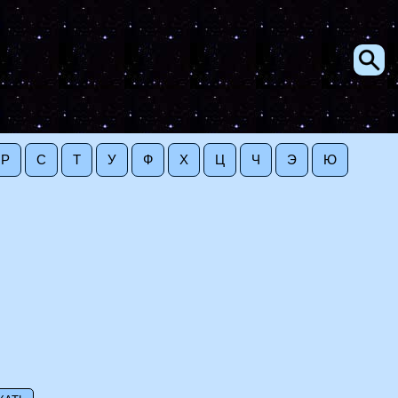
Р
С
Т
У
Ф
Х
Ц
Ч
Э
Ю