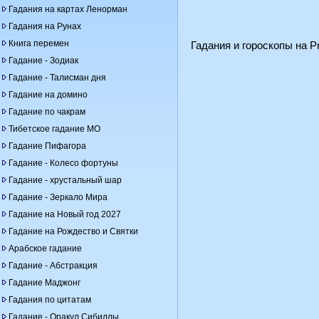
Гадания на картах Ленорман
Гадания на Рунах
Книга перемен
Гадания и гороскопы на Pr
Гадание - Зодиак
Гадание - Талисман дня
Гадание на домино
Гадание по чакрам
Тибетское гадание МО
Гадание Пифагора
Гадание - Колесо фортуны
Гадание - хрустальный шар
Гадание - Зеркало Мира
Гадание на Новый год 2027
Гадание на Рождество и Святки
Арабское гадание
Гадание - Абстракция
Гадание Маджонг
Гадания по цитатам
Гадание - Оракул Сибиллы