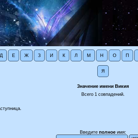
Д
Е
Ж
З
И
К
Л
М
Н
О
П
Я
Значение имени Викия
Всего 1 совпадений.
аступница.
Введите
полное
имя: