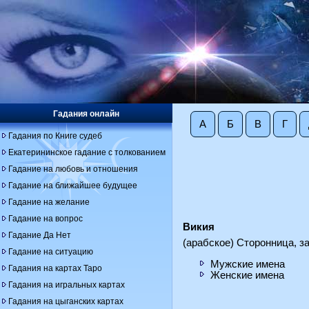
Гадания онлайн
А
Б
В
Г
Гадания по Книге судеб
Екатерининское гадание с толкованием
Гадание на любовь и отношения
Гадание на ближайшее будущее
Гадание на желание
Гадание на вопрос
Викия
Гадание Да Нет
(арабское) Сторонница, з
Гадание на ситуацию
Мужские имена
Гадания на картах Таро
Женские имена
Гадания на игральных картах
Гадания на цыганских картах