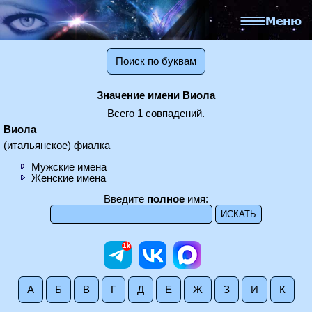
Поиск по буквам
Значение имени Виола
Всего 1 совпадений.
Виола
(итальянское) фиалка
Мужские имена
Женские имена
Введите
полное
имя:
А
Б
В
Г
Д
Е
Ж
З
И
К