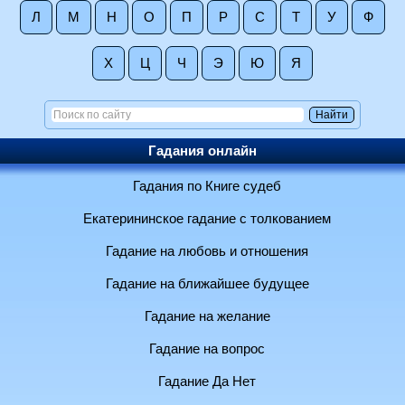
Л
М
Н
О
П
Р
С
Т
У
Ф
Х
Ц
Ч
Э
Ю
Я
Гадания онлайн
Гадания по Книге судеб
Екатерининское гадание с толкованием
Гадание на любовь и отношения
Гадание на ближайшее будущее
Гадание на желание
Гадание на вопрос
Гадание Да Нет