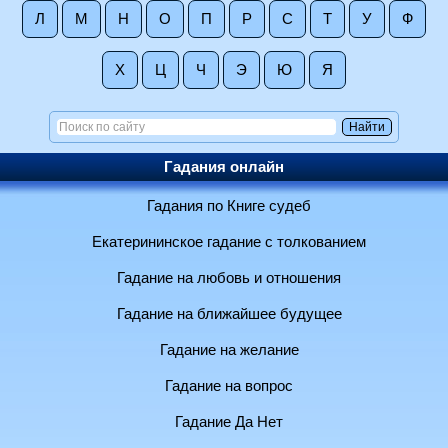
Л
М
Н
О
П
Р
С
Т
У
Ф
Х
Ц
Ч
Э
Ю
Я
Гадания онлайн
Гадания по Книге судеб
Екатерининское гадание с толкованием
Гадание на любовь и отношения
Гадание на ближайшее будущее
Гадание на желание
Гадание на вопрос
Гадание Да Нет