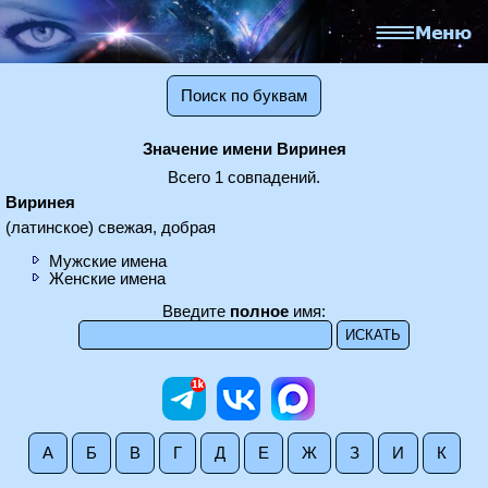
Поиск по буквам
Значение имени Виринея
Всего 1 совпадений.
Виринея
(латинское) свежая, добрая
Мужские имена
Женские имена
Введите
полное
имя:
А
Б
В
Г
Д
Е
Ж
З
И
К