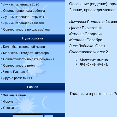
Осознание (видение) гарм
Лунный календарь 2026
Знание, присоединяющее 
Определение пола ребенка
Лунный календарь стрижек
Именины Виталия:
24 янв
Лунный календарь зачатия
Цвет:
Бирюзовый.
Совместимость по фазам Луны
Камень:
Сердолик.
Нумерология
Металл:
Серебро.
Знак Зодиака:
Овен.
Кем я был в прошлой жизни
Счастливое число:
2.
Магический квадрат Пифагора
Совместимость по дате рождения
Мужские имена
Женские имена
Совместимость имён
Число Гуа, расчёт
Другие расчёты >>>
Разное
Гадания и гороскопы на Pr
Значение имён
Форум
Статьи