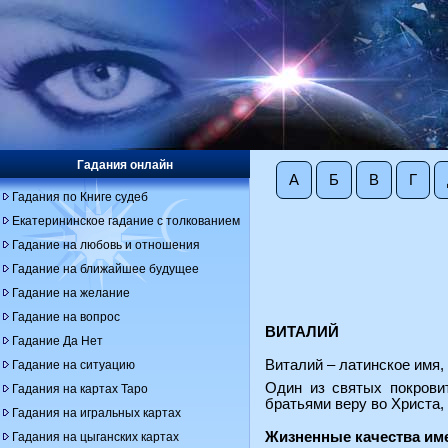
Гадания онлайн
А
Б
В
Г
Гадания по Книге судеб
Екатерининское гадание с толкованием
Гадание на любовь и отношения
Гадание на ближайшее будущее
Гадание на желание
Гадание на вопрос
ВИТАЛИЙ
Гадание Да Нет
Виталий – латинское имя,
Гадание на ситуацию
Один из святых покрови
Гадания на картах Таро
братьями веру во Христа,
Гадания на игральных картах
Жизненные качества им
Гадания на цыганских картах