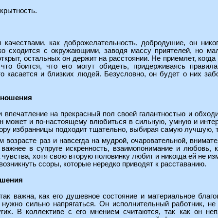
крытность.
 качествами, как доброжелательность, добродушие, он нико
о сходится с окружающими, заводя массу приятелей, но мал
открыт, остальных он держит на расстоянии. Не приемлет, когда 
 что боится, что его могут обидеть, придерживаясь правил
то касается и близких людей. Безусловно, он будет о них за
тношения
и впечатление на прекрасный пол своей галантностью и обходи
 он может и по-настоящему влюбиться в сильную, умную и инте
ру избранницы подходит тщательно, выбирая самую лучшую, так
 возрасте раз и навсегда на мудрой, очаровательной, внимат
 важнее в супруге искренность, взаимопонимание и любовь,
 чувства, хотя свою вторую половинку любит и никогда ей не из
 возникнуть ссоры, которые нередко приводят к расставанию.
ошения
так важна, как его душевное состояние и материальное благо
 нужно сильно напрягаться. Он исполнительный работник, н
их. В коллективе с его мнением считаются, так как он неп