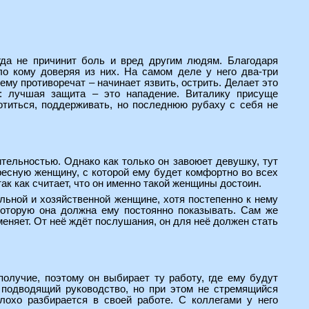
гда не причинит боль и вред другим людям. Благодаря
о кому доверяя из них. На самом деле у него два-три
ему противоречат – начинает язвить, острить. Делает это
а: лучшая защита – это нападение. Виталику присуще
ботиться, поддерживать, но последнюю рубаху с себя не
тельностью. Однако как только он завоюет девушку, тут
ресную женщину, с которой ему будет комфортно во всех
 как считает, что он именно такой женщины достоин.
ельной и хозяйственной женщине, хотя постепенно к нему
 которую она должна ему постоянно показывать. Сам же
меняет. От неё ждёт послушания, он для неё должен стать
получие, поэтому он выбирает ту работу, где ему будут
е подводящий руководство, но при этом не стремящийся
лохо разбирается в своей работе. С коллегами у него