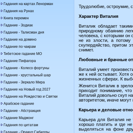
Гадания на картах Ленорман
Трудолюбие, остроумие, с
Гадания на Рунах
Характер Виталия
Книга перемен
Гадание - Зодиак
Виталик обладает такими
природному обаянию легк
Гадание - Талисман дня
человека, с которыми он 
Гадание на домино
не из злости, а потому
скупердяйство, притом э
Гадание по чакрам
снимет.
Тибетское гадание МО
Любовные и брачные о
Гадание Пифагора
Гадание - Колесо фортуны
Виталий умеет произвест
же к ней остывает. Хотя
Гадание - хрустальный шар
жизненных сферах. К выбо
Гадание - Зеркало Мира
Женится Виталик в зрелом
Гадание на Новый год 2027
приходит понимание, что
Виталий довольно скуп на
Гадание на Рождество и Святки
авторитетом, иначе могут
Арабское гадание
Карьера и деловые отн
Гадание - Абстракция
Гадание Маджонг
Карьера для Виталия не 
хорошо платить и где не
Гадания по цитатам
выделяться на фоне друг
Гадание - Оракул Сибиллы