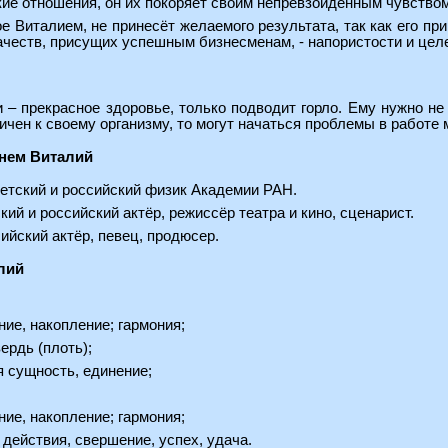
ие отношения, он их покоряет своим непревзойдённым чувство
е Виталием, не принесёт желаемого результата, так как его пр
качеств, присущих успешным бизнесменам, - напористости и це
 – прекрасное здоровье, только подводит горло. Ему нужно не
ичен к своему организму, то могут начаться проблемы в работе
нем Виталий
тский и российский физик Академии РАН.
ий и российский актёр, режиссёр театра и кино, сценарист.
ийский актёр, певец, продюсер.
лий
ние, накопление; гармония;
ердь (плоть);
я сущность, единение;
ние, накопление; гармония;
действия, свершение, успех, удача.