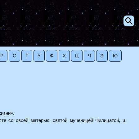
Р
С
Т
У
Ф
Х
Ц
Ч
Э
Ю
жизни».
те со своей матерью, святой мученицей Филицатой, и