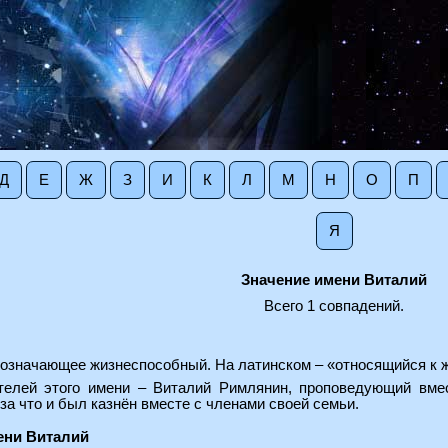
Д
Е
Ж
З
И
К
Л
М
Н
О
П
Я
Значение имени Виталий
Всего 1 совпадений.
 означающее жизнеспособный. На латинском – «относящийся к 
телей этого имени – Виталий Римлянин, проповедующий вмес
 за что и был казнён вместе с членами своей семьи.
ени Виталий