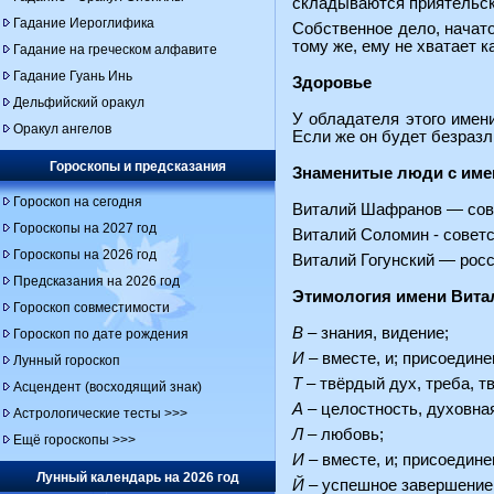
складываются приятельск
Гадание Иероглифика
Собственное дело, начато
тому же, ему не хватает 
Гадание на греческом алфавите
Гадание Гуань Инь
Здоровье
Дельфийский оракул
У обладателя этого имени
Оракул ангелов
Если же он будет безразл
Гороскопы и предсказания
Знаменитые люди с име
Гороскоп на сегодня
Виталий Шафранов — сове
Гороскопы на 2027 год
Виталий Соломин - советск
Гороскопы на 2026 год
Виталий Гогунский — росс
Предсказания на 2026 год
Этимология имени Вита
Гороскоп совместимости
В
– знания, видение;
Гороскоп по дате рождения
И
– вместе, и; присоедине
Лунный гороскоп
Т
– твёрдый дух, треба, тв
Асцендент (восходящий знак)
А
– целостность, духовна
Астрологические тесты >>>
Л
– любовь;
Ещё гороскопы >>>
И
– вместе, и; присоедине
Лунный календарь на 2026 год
Й
– успешное завершение 