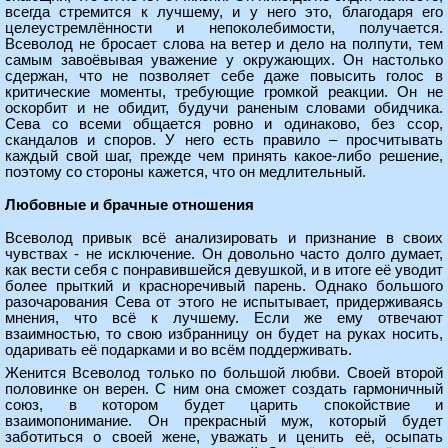
всегда стремится к лучшему, и у него это, благодаря его
целеустремлённости и непоколебимости, получается.
Всеволод не бросает слова на ветер и дело на полпути, тем
самым завоёвывая уважение у окружающих. Он настолько
сдержан, что не позволяет себе даже повысить голос в
критические моменты, требующие громкой реакции. Он не
оскорбит и не обидит, будучи раненым словами обидчика.
Сева со всеми общается ровно и одинаково, без ссор,
скандалов и споров. У него есть правило – просчитывать
каждый свой шаг, прежде чем принять какое-либо решение,
поэтому со стороны кажется, что он медлительный.
Любовные и брачные отношения
Всеволод привык всё анализировать и признание в своих
чувствах - не исключение. Он довольно часто долго думает,
как вести себя с понравившейся девушкой, и в итоге её уводит
более прыткий и красноречивый парень. Однако большого
разочарования Сева от этого не испытывает, придерживаясь
мнения, что всё к лучшему. Если же ему отвечают
взаимностью, то свою избранницу он будет на руках носить,
одаривать её подарками и во всём поддерживать.
Женится Всеволод только по большой любви. Своей второй
половинке он верен. С ним она сможет создать гармоничный
союз, в котором будет царить спокойствие и
взаимопонимание. Он прекрасный муж, который будет
заботиться о своей жене, уважать и ценить её, осыпать