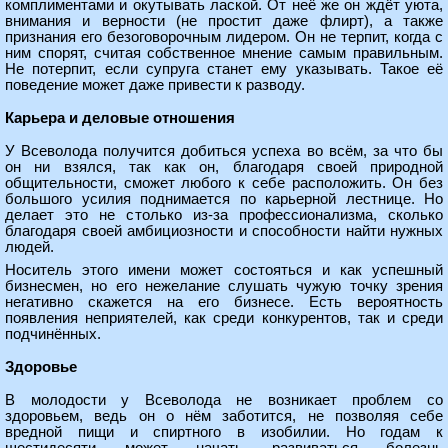
комплиментами и окутывать лаской. От неё же он ждёт уюта,
внимания и верности (не простит даже флирт), а также
признания его безоговорочным лидером. Он не терпит, когда с
ним спорят, считая собственное мнение самым правильным.
Не потерпит, если супруга станет ему указывать. Такое её
поведение может даже привести к разводу.
Карьера и деловые отношения
У Всеволода получится добиться успеха во всём, за что бы
он ни взялся, так как он, благодаря своей природной
общительности, сможет любого к себе расположить. Он без
большого усилия поднимается по карьерной лестнице. Но
делает это не столько из-за профессионализма, сколько
благодаря своей амбициозности и способности найти нужных
людей.
Носитель этого имени может состояться и как успешный
бизнесмен, но его нежелание слушать чужую точку зрения
негативно скажется на его бизнесе. Есть вероятность
появления неприятелей, как среди конкурентов, так и среди
подчинённых.
Здоровье
В молодости у Всеволода не возникает проблем со
здоровьем, ведь он о нём заботится, не позволяя себе
вредной пищи и спиртного в изобилии. Но годам к