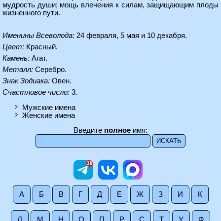
мудрость души; мощь влечения к силам, защищающим плоды
жизненного пути.
Именины Всеволода:
24 февраля, 5 мая и 10 декабря.
Цвет:
Красный.
Камень:
Агат.
Металл:
Серебро.
Знак Зодиака:
Овен.
Счастливое число:
3.
Мужские имена
Женские имена
Введите
полное
имя:
А
Б
В
Г
Д
Е
Ж
З
И
К
Л
М
Н
О
П
Р
С
Т
У
Ф