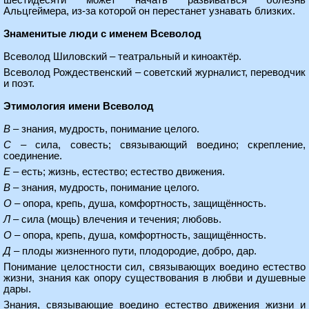
шестидесяти может начать развиваться болезнь
Альцгеймера, из-за которой он перестанет узнавать близких.
Знаменитые люди с именем Всеволод
Всеволод Шиловский – театральный и киноактёр.
Всеволод Рождественский – советский журналист, переводчик
и поэт.
Этимология имени Всеволод
В
– знания, мудрость, понимание целого.
С
– сила, совесть; связывающий воедино; скрепление,
соединение.
Е
– есть; жизнь, естество; естество движения.
В
– знания, мудрость, понимание целого.
О
– опора, крепь, душа, комфортность, защищённость.
Л
– сила (мощь) влечения и течения; любовь.
О
– опора, крепь, душа, комфортность, защищённость.
Д
– плоды жизненного пути, плодородие, добро, дар.
Понимание целостности сил, связывающих воедино естество
жизни, знания как опору существования в любви и душевные
дары.
Знания, связывающие воедино естество движения жизни и