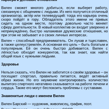
Вилен сможет многого добиться, если выберет работу,
связанную с общением с людьми. Из него получится отличный
организатор, актёр или телеведущий: тогда его карьера очень
скоро пойдёт в гору. Обладатель этого имени не привык
сидеть на одном месте, поэтому довольно часто меняет
сферу деятельности. В новый коллектив он входит уверенно и
непринуждённо, быстро налаживая дружеские отношения, но
при этом не забывает и о своих личных интересах.
Вилен – способный предприниматель. Он лукав и тщеславен,
а также целеустремлён. А основная его цель – быть богатым и
популярным. Её он очень быстро добивается. Вилен с
лёгкостью обходит конкурентов, так как знает, как найти
общий язык с нужными людьми.
Здоровье
Нельзя сказать, что Вилен не заботится о своём здоровье – он
посещает спортзал, правильно питается, ведёт активный
образ жизни. Но его неумение контролировать количество
выпитого спиртного негативно сказывается на работе печени и
сердца. Также его могут беспокоить проблемы с суставами.
Знаменитые люди с именем Вилен
Вилен Барский — художник, живописец, график, поэт.