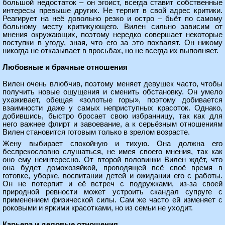
большой недостаток – он эгоист, всегда ставит собственные
интересы превыше других. Не терпит в свой адрес критики.
Реагирует на неё довольно резко и остро – бьёт по самому
больному месту критикующего. Вилен сильно зависим от
мнения окружающих, поэтому нередко совершает некоторые
поступки в угоду, зная, что его за это похвалят. Он никому
никогда не отказывает в просьбах, но не всегда их выполняет.
Любовные и брачные отношения
Вилен очень влюбчив, поэтому меняет девушек часто, чтобы
получить новые ощущения и сменить обстановку. Он умело
ухаживает, обещая «золотые горы», поэтому добивается
взаимности даже у самых неприступных красоток. Однако,
добившись, быстро бросает свою избранницу, так как для
него важнее флирт и завоевание, а к серьёзным отношениям
Вилен становится готовым только в зрелом возрасте.
Жену выбирает спокойную и тихую. Она должна его
беспрекословно слушаться, не имея своего мнения, так как
оно ему неинтересно. От второй половинки Вилен ждёт, что
она будет домохозяйкой, проводящей всё своё время в
готовке, уборке, воспитании детей и ожидании его с работы.
Он не потерпит и её встреч с подружками, из-за своей
природной ревности может устроить скандал супруге с
применением физической силы. Сам же часто ей изменяет с
роковыми и яркими красотками, но из семьи не уходит.
Карьера и деловые отношения