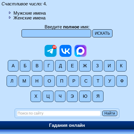
Счастливое число:
4.
Мужские имена
Женские имена
Введите
полное
имя:
А
Б
В
Г
Д
Е
Ж
З
И
К
Л
М
Н
О
П
Р
С
Т
У
Ф
Х
Ц
Ч
Э
Ю
Я
Гадания онлайн