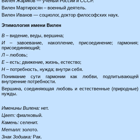
Вилен Жариков — учёный России и СССР.
Вилен Мартиросян – военный деятель.
Вилен Иванов — социолог, доктор философских наук.
Этимология имени Вилен
В
– видение, веды, вершина;
И
– завоевание, накопление, присоединение; гармония;
присоединяющий;
Л
– любовь;
Е
– есть; движение, жизнь, естество;
Н
– потребность, нужда; внутри себя.
Понимание сути гармонии как любви, подпитывающей
внутренние потребности.
Вершина, соединяющая любовь и естественные (природные)
нужды.
Именины Вилена:
нет.
Цвет:
фиалковый.
Камень:
селенит.
Металл:
золото.
Знак Зодиака:
Рак.