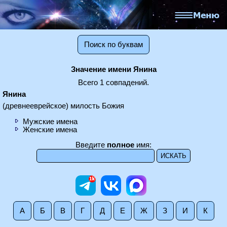
Поиск по буквам
Значение имени Янина
Всего 1 совпадений.
Янина
(древнееврейское) милость Божия
Мужские имена
Женские имена
Введите
полное
имя:
А
Б
В
Г
Д
Е
Ж
З
И
К