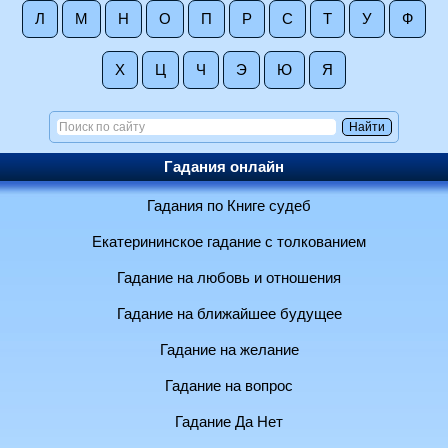
Л
М
Н
О
П
Р
С
Т
У
Ф
Х
Ц
Ч
Э
Ю
Я
Гадания онлайн
Гадания по Книге судеб
Екатерининское гадание с толкованием
Гадание на любовь и отношения
Гадание на ближайшее будущее
Гадание на желание
Гадание на вопрос
Гадание Да Нет