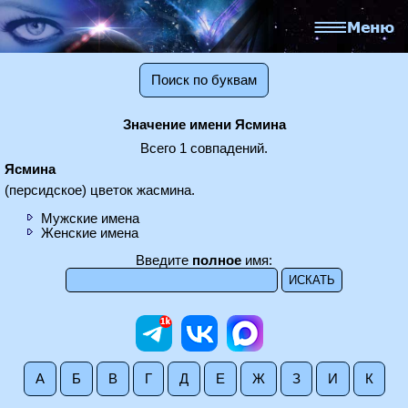
Поиск по буквам
Значение имени Ясмина
Всего 1 совпадений.
Ясмина
(персидское) цветок жасмина.
Мужские имена
Женские имена
Введите
полное
имя:
А
Б
В
Г
Д
Е
Ж
З
И
К