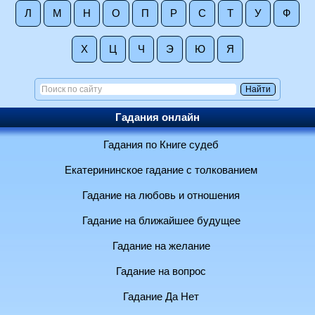
Л
М
Н
О
П
Р
С
Т
У
Ф
Х
Ц
Ч
Э
Ю
Я
Гадания онлайн
Гадания по Книге судеб
Екатерининское гадание с толкованием
Гадание на любовь и отношения
Гадание на ближайшее будущее
Гадание на желание
Гадание на вопрос
Гадание Да Нет