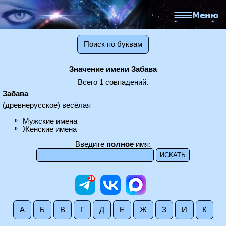
Поиск по буквам
Значение имени Забава
Всего 1 совпадений.
Забава
(древнерусское) весёлая
Мужские имена
Женские имена
Введите
полное
имя:
А
Б
В
Г
Д
Е
Ж
З
И
К