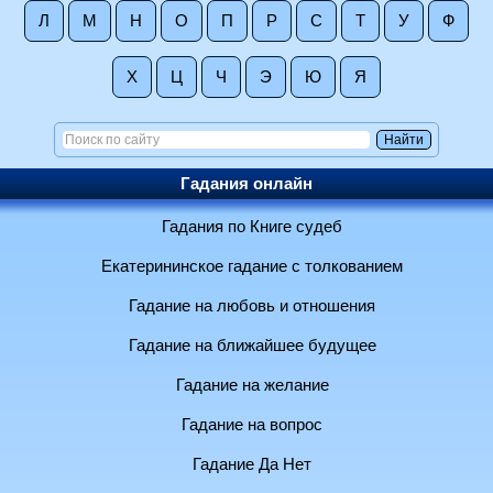
Л
М
Н
О
П
Р
С
Т
У
Ф
Х
Ц
Ч
Э
Ю
Я
Гадания онлайн
Гадания по Книге судеб
Екатерининское гадание с толкованием
Гадание на любовь и отношения
Гадание на ближайшее будущее
Гадание на желание
Гадание на вопрос
Гадание Да Нет