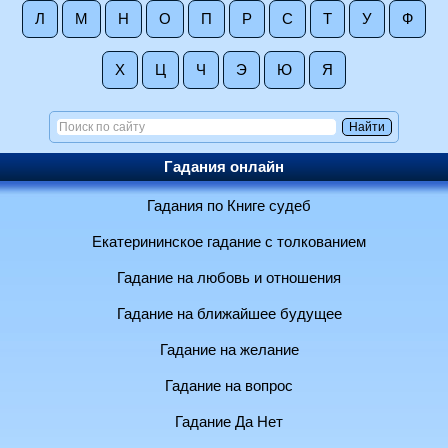
Л
М
Н
О
П
Р
С
Т
У
Ф
Х
Ц
Ч
Э
Ю
Я
Гадания онлайн
Гадания по Книге судеб
Екатерининское гадание с толкованием
Гадание на любовь и отношения
Гадание на ближайшее будущее
Гадание на желание
Гадание на вопрос
Гадание Да Нет