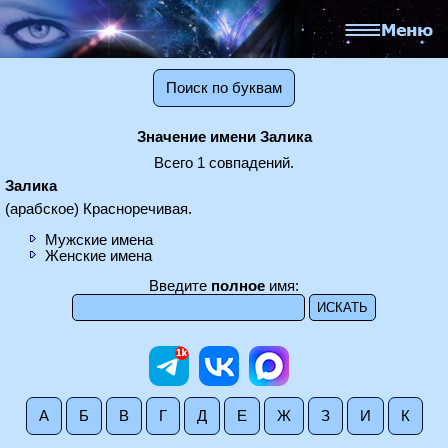
Поиск по буквам
Значение имени Залика
Всего 1 совпадений.
Залика
(арабское) Красноречивая.
Мужские имена
Женские имена
Введите
полное
имя:
А
Б
В
Г
Д
Е
Ж
З
И
К