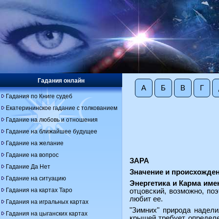
Гадания онлайн
А
Б
В
Г
Гадания по Книге судеб
Екатерининское гадание с толкованием
Гадание на любовь и отношения
Гадание на ближайшее будущее
Гадание на желание
Гадание на вопрос
ЗАРА
Гадание Да Нет
Значение и происхожден
Гадание на ситуацию
Энергетика и Карма име
Гадания на картах Таро
отцовский, возможно, по
любит ее.
Гадания на игральных картах
"Зимних" природа надел
Гадания на цыганских картах
крышей требует определе