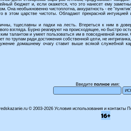
ейный бюджет и, если окажется, что это нанесет ему заметны
ом. Она необыкновенно чистоплотна, аккуратность - ее "пунктик
то в этом царстве чистоты. Обладают прекрасной интуицией
ичны, тщеславны и падки на лесть. Втереться к ним в довер
вого взгляда. Бурно реагируют на происходящее, но быстро ост
ким талантом и умеет пользоваться им в повседневной жизни. 
дет по трупам ради достижения собственной цели, не интриганка
лужение домашнему очагу ставит выше всякой служебной кар
Введите
полное
имя:
edskazanie.ru
© 2003-2026
Условия использования и контакты
П