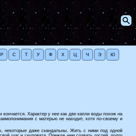
Р
С
Т
У
Ф
Х
Ц
Ч
Э
Ю
и кончается. Характер у нее как две капли воды похож на
заимопонимания с матерью не находит, хотя по-своему и
ы, некоторые даже скандальны. Жить с ними под одной
вой шаг и скуповата. Прежде чем созвать гостей, долго