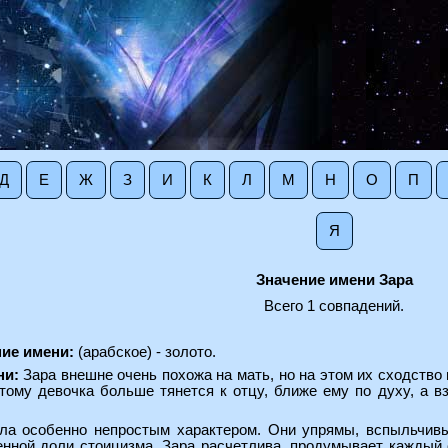
Д
Е
Ж
З
И
К
Л
М
Н
О
П
Я
Значение имени Зара
Всего 1 совпадений.
ие имени:
(арабское) - золото.
ни:
Зара внешне очень похожа на мать, но на этом их сходство 
этому девочка больше тянется к отцу, ближе ему по духу, а в
ила особенно непростым характером. Они упрямы, вспыльчив
нной доли стоицизма. Зара расчетлива, продумывает каждый с