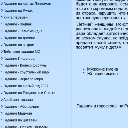
Гадания на картах Ленорман
будет анализировать сем
гости со скромным подарк
Гадания на Рунах
из страха нарушить что-
Книга перемен
постоянную нервозность.
"Летние" женщины эгоист
Гадание - Зодиак
распознавать людей с пер
Гадание - Талисман дня
Зара обладает артистичес
во всяком случае, не пой
Гадание на домино
предана своей семье, с
Гадание по чакрам
посвятит мужу и детям.
Тибетское гадание МО
Гадание Пифагора
Гадание - Колесо фортуны
Мужские имена
Гадание - хрустальный шар
Женские имена
Гадание - Зеркало Мира
Гадание на Новый год 2027
Гадание на Рождество и Святки
Арабское гадание
Гадания и гороскопы на Pr
Гадание - Абстракция
Гадание Маджонг
Гадания по цитатам
Гадание - Оракул Сибиллы