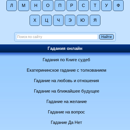
Л
М
Н
О
П
Р
С
Т
У
Ф
Х
Ц
Ч
Э
Ю
Я
Гадания онлайн
Гадания по Книге судеб
Екатерининское гадание с толкованием
Гадание на любовь и отношения
Гадание на ближайшее будущее
Гадание на желание
Гадание на вопрос
Гадание Да Нет