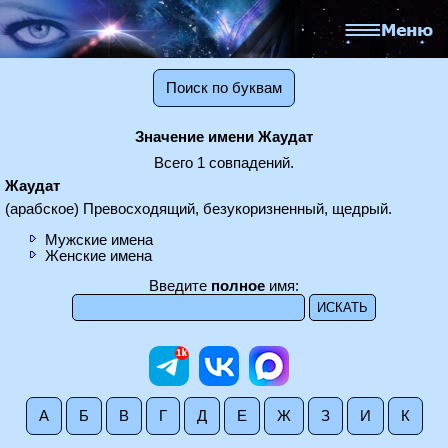
Поиск по буквам
Значение имени Жаудат
Всего 1 совпадений.
Жаудат
(арабское) Превосходящий, безукоризненный, щедрый.
Мужские имена
Женские имена
Введите
полное
имя:
А
Б
В
Г
Д
Е
Ж
З
И
К