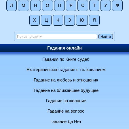
Л
М
Н
О
П
Р
С
Т
У
Ф
Х
Ц
Ч
Э
Ю
Я
Гадания онлайн
Гадания по Книге судеб
Екатерининское гадание с толкованием
Гадание на любовь и отношения
Гадание на ближайшее будущее
Гадание на желание
Гадание на вопрос
Гадание Да Нет