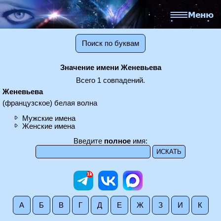
Поиск по буквам
Значение имени Женевьева
Всего 1 совпадений.
Женевьева
(французское) белая волна
Мужские имена
Женские имена
Введите
полное
имя:
А
Б
В
Г
Д
Е
Ж
З
И
К