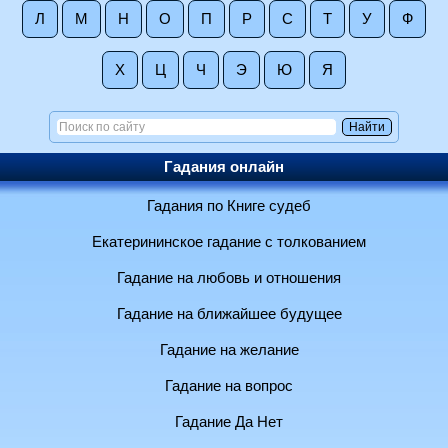
Л
М
Н
О
П
Р
С
Т
У
Ф
Х
Ц
Ч
Э
Ю
Я
Гадания онлайн
Гадания по Книге судеб
Екатерининское гадание с толкованием
Гадание на любовь и отношения
Гадание на ближайшее будущее
Гадание на желание
Гадание на вопрос
Гадание Да Нет