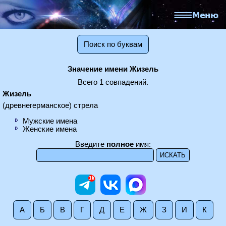
Поиск по буквам
Значение имени Жизель
Всего 1 совпадений.
Жизель
(древнегерманское) стрела
Мужские имена
Женские имена
Введите
полное
имя:
А
Б
В
Г
Д
Е
Ж
З
И
К