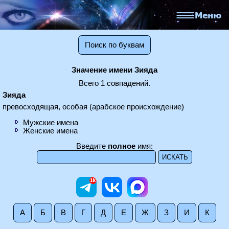
Поиск по буквам
Значение имени Зияда
Всего 1 совпадений.
Зияда
превосходящая, особая (арабское происхождение)
Мужские имена
Женские имена
Введите
полное
имя:
А
Б
В
Г
Д
Е
Ж
З
И
К