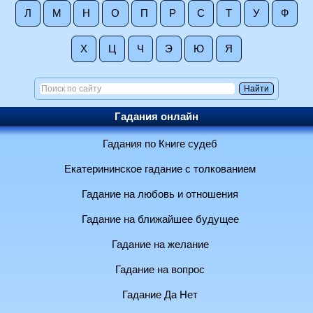
Л
М
Н
О
П
Р
С
Т
У
Ф
Х
Ц
Ч
Э
Ю
Я
Гадания онлайн
Гадания по Книге судеб
Екатерининское гадание с толкованием
Гадание на любовь и отношения
Гадание на ближайшее будущее
Гадание на желание
Гадание на вопрос
Гадание Да Нет