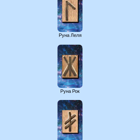
Руна Леля
Руна Рок