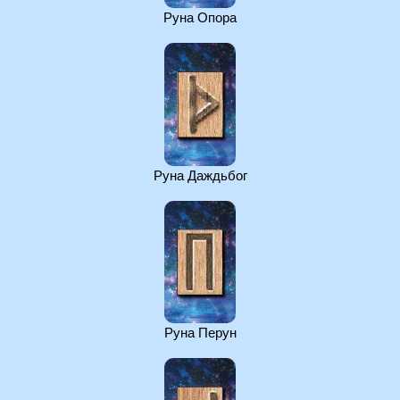
Руна Опора
Руна Даждьбог
Руна Перун