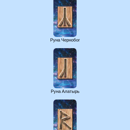
Руна Чернобог
Руна Алатырь