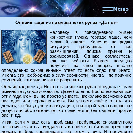
Онлайн гадание на славянских рунах «Да-нет»
Человеку в повседневной жизни
конкретика нужна гораздо чаще, чем
сложный анализ. Конечно, не редки
ситуации, требующие от нас
размышлений, поиска причин и
взаимосвязей. Однако, согласитесь:
как же всё-таки бывает насущно
получить на свой вопрос вполне
определённо «окрашенный» ответ, то есть «да» или «нет»!
Иногда это необходимо в силу срочности, иногда – по причине
сомнений, которые никак не разрешить…
Онлайн гадание Да-Нет на славянских рунах предлагает вам
именно такую возможность. Даже больше. Воспользовавшись
этим гаданием, вы не просто узнаете, насколько возможно для
вас «да» или вероятно «нет». Вы узнаете ещё и о том, что
делать, чтобы улучшить ситуацию, о которой задан вопрос, не
допустить обстоятельств, которые могли бы сыграть против
вас, и т.д.
Итак, если у вас есть проблемы, требующие сиюминутного
решения, если вы нуждаетесь в совете, если вам предстоит
делать выбор, спрашивайте об этом у рун. И получайте