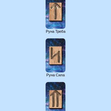
Руна Треба
Руна Сила