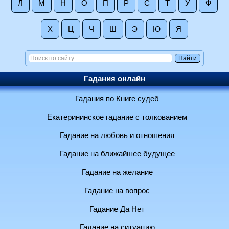
Л
М
Н
О
П
Р
С
Т
У
Ф
Х
Ц
Ч
Ш
Э
Ю
Я
Гадания онлайн
Гадания по Книге судеб
Екатерининское гадание с толкованием
Гадание на любовь и отношения
Гадание на ближайшее будущее
Гадание на желание
Гадание на вопрос
Гадание Да Нет
Гадание на ситуацию