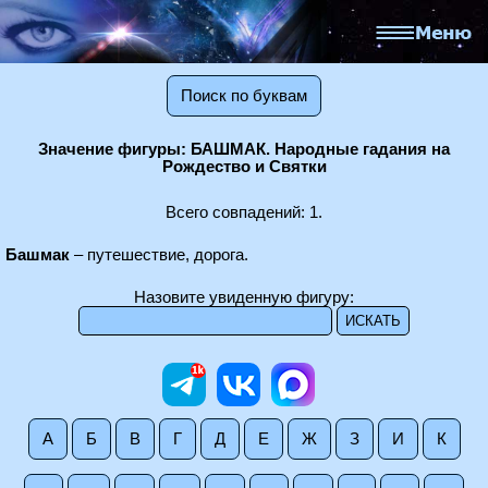
Поиск по буквам
Значение фигуры: БАШМАК. Народные гадания на
Рождество и Святки
Всего совпадений: 1.
Башмак
– путешествие, дорога.
Назовите увиденную фигуру:
А
Б
В
Г
Д
Е
Ж
З
И
К