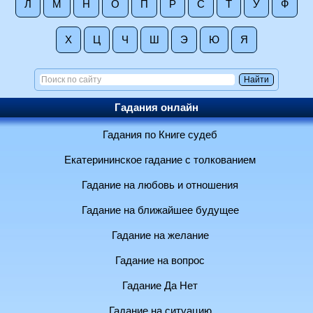
Л
М
Н
О
П
Р
С
Т
У
Ф
Х
Ц
Ч
Ш
Э
Ю
Я
Гадания онлайн
Гадания по Книге судеб
Екатерининское гадание с толкованием
Гадание на любовь и отношения
Гадание на ближайшее будущее
Гадание на желание
Гадание на вопрос
Гадание Да Нет
Гадание на ситуацию