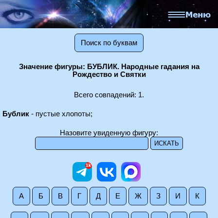
Поиск по буквам
Значение фигуры: БУБЛИК. Народные гадания на
Рождество и Святки
Всего совпадений: 1.
Бублик
- пустые хлопоты;
Назовите увиденную фигуру:
А
Б
В
Г
Д
Е
Ж
З
И
К