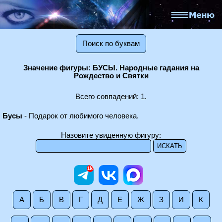
Поиск по буквам
Значение фигуры: БУСЫ. Народные гадания на
Рождество и Святки
Всего совпадений: 1.
Бусы
- Подарок от любимого человека.
Назовите увиденную фигуру:
А
Б
В
Г
Д
Е
Ж
З
И
К