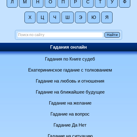
Л
М
Н
О
П
Р
С
Т
У
Ф
Х
Ц
Ч
Ш
Э
Ю
Я
Гадания онлайн
Гадания по Книге судеб
Екатерининское гадание с толкованием
Гадание на любовь и отношения
Гадание на ближайшее будущее
Гадание на желание
Гадание на вопрос
Гадание Да Нет
Гадание на ситуацию