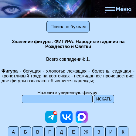
Поиск по буквам
Значение фигуры: ФИГУРА. Народные гадания на
Рождество и Святки
Всего совпадений: 1.
Фигура
- бегущая - хлопоты; лежащая - болезнь, сидящая -
кропотливый труд; на корточках - неожиданное происшествие;
две фигуры означают сбывшиеся надежды;
Назовите увиденную фигуру:
А
Б
В
Г
Д
Е
Ж
З
И
К