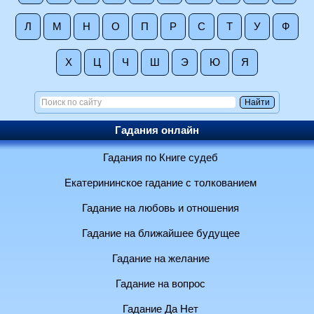
Л
М
Н
О
П
Р
С
Т
У
Ф
Х
Ц
Ч
Ш
Э
Ю
Я
Гадания онлайн
Гадания по Книге судеб
Екатерининское гадание с толкованием
Гадание на любовь и отношения
Гадание на ближайшее будущее
Гадание на желание
Гадание на вопрос
Гадание Да Нет