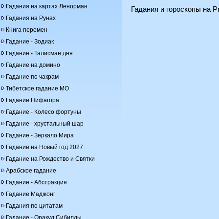
Гадания на картах Ленорман
Гадания и гороскопы на Pr
Гадания на Рунах
Книга перемен
Гадание - Зодиак
Гадание - Талисман дня
Гадание на домино
Гадание по чакрам
Тибетское гадание МО
Гадание Пифагора
Гадание - Колесо фортуны
Гадание - хрустальный шар
Гадание - Зеркало Мира
Гадание на Новый год 2027
Гадание на Рождество и Святки
Арабское гадание
Гадание - Абстракция
Гадание Маджонг
Гадания по цитатам
Гадание - Оракул Сибиллы