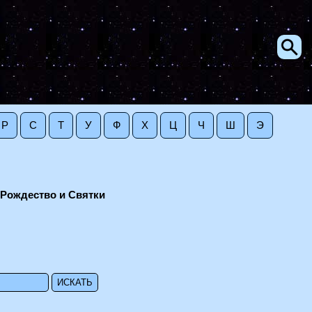
Р
С
Т
У
Ф
Х
Ц
Ч
Ш
Э
Рождество и Святки