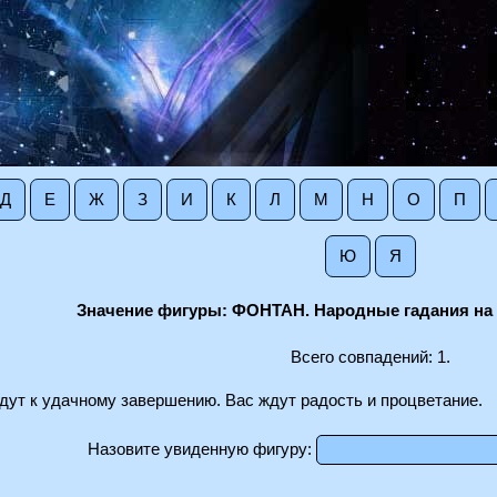
Д
Е
Ж
З
И
К
Л
М
Н
О
П
Ю
Я
Значение фигуры: ФОНТАН. Народные гадания на 
Всего совпадений: 1.
дут к удачному завершению. Вас ждут радость и процветание.
Назовите увиденную фигуру: