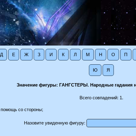
Д
Е
Ж
З
И
К
Л
М
Н
О
П
Ю
Я
Значение фигуры: ГАНГСТЕРЫ. Народные гадания н
Всего совпадений: 1.
 помощь со стороны;
Назовите увиденную фигуру: