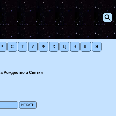
Р
С
Т
У
Ф
Х
Ц
Ч
Ш
Э
а Рождество и Святки