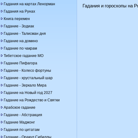
Гадания на картах Ленорман
Гадания и гороскопы на Pr
Гадания на Рунах
Книга перемен
Гадание - Зодиак
Гадание - Талисман дня
Гадание на домино
Гадание по чакрам
Тибетское гадание МО
Гадание Пифагора
Гадание - Колесо фортуны
Гадание - хрустальный шар
Гадание - Зеркало Мира
Гадание на Новый год 2027
Гадание на Рождество и Святки
Арабское гадание
Гадание - Абстракция
Гадание Маджонг
Гадания по цитатам
Гадание - Оракул Сибиллы