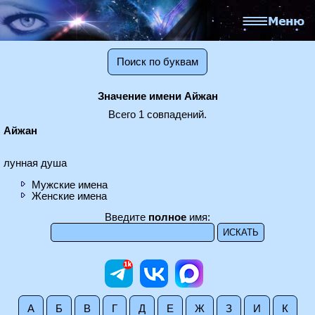
Поиск по буквам
Значение имени Айжан
Всего 1 совпадений.
Айжан
лунная душа
Мужские имена
Женские имена
Введите
полное
имя:
А
Б
В
Г
Д
Е
Ж
З
И
К