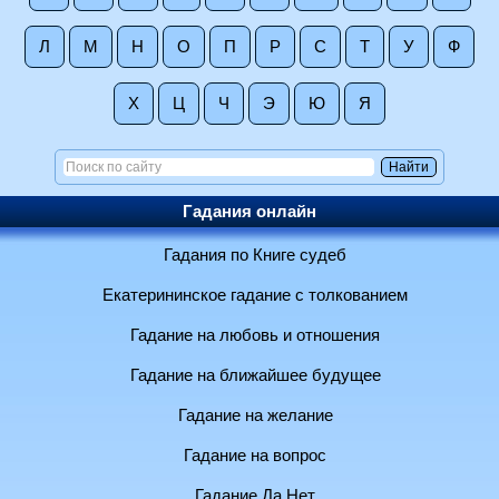
Л
М
Н
О
П
Р
С
Т
У
Ф
Х
Ц
Ч
Э
Ю
Я
Гадания онлайн
Гадания по Книге судеб
Екатерининское гадание с толкованием
Гадание на любовь и отношения
Гадание на ближайшее будущее
Гадание на желание
Гадание на вопрос
Гадание Да Нет