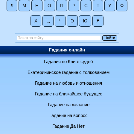
Л
М
Н
О
П
Р
С
Т
У
Ф
Х
Ц
Ч
Э
Ю
Я
Гадания онлайн
Гадания по Книге судеб
Екатерининское гадание с толкованием
Гадание на любовь и отношения
Гадание на ближайшее будущее
Гадание на желание
Гадание на вопрос
Гадание Да Нет