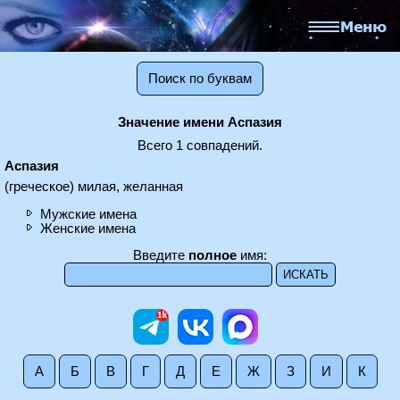
Поиск по буквам
Значение имени Аспазия
Всего 1 совпадений.
Аспазия
(греческое) милая, желанная
Мужские имена
Женские имена
Введите
полное
имя:
А
Б
В
Г
Д
Е
Ж
З
И
К