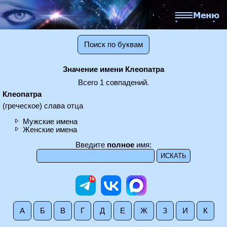
Поиск по буквам
Значение имени Клеопатра
Всего 1 совпадений.
Клеопатра
(греческое) слава отца
Мужские имена
Женские имена
Введите
полное
имя:
А
Б
В
Г
Д
Е
Ж
З
И
К