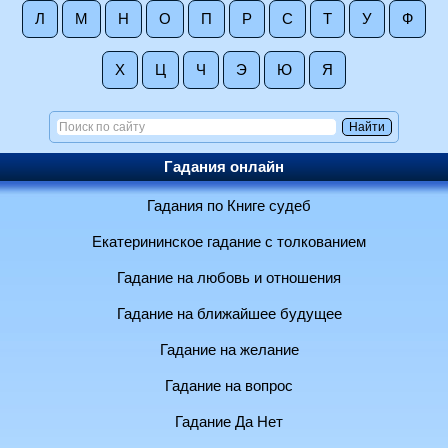
Л
М
Н
О
П
Р
С
Т
У
Ф
Х
Ц
Ч
Э
Ю
Я
Гадания онлайн
Гадания по Книге судеб
Екатерининское гадание с толкованием
Гадание на любовь и отношения
Гадание на ближайшее будущее
Гадание на желание
Гадание на вопрос
Гадание Да Нет