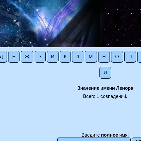
Д
Е
Ж
З
И
К
Л
М
Н
О
П
Я
Значение имени Ленора
Всего 1 совпадений.
Введите
полное
имя: