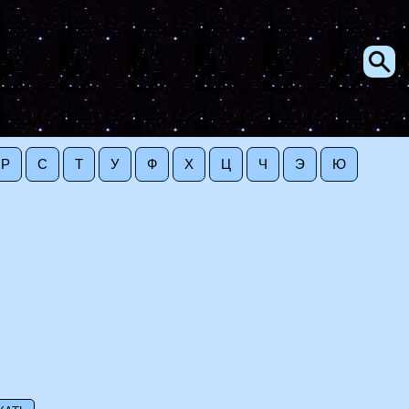
Р
С
Т
У
Ф
Х
Ц
Ч
Э
Ю