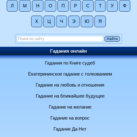
Л
М
Н
О
П
Р
С
Т
У
Ф
Х
Ц
Ч
Э
Ю
Я
Гадания онлайн
Гадания по Книге судеб
Екатерининское гадание с толкованием
Гадание на любовь и отношения
Гадание на ближайшее будущее
Гадание на желание
Гадание на вопрос
Гадание Да Нет