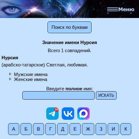
Поиск по буквам
Значение имени Нурсия
Всего 1 совпадений.
Нурсия
(арабско-татарское) Светлая, любимая.
Мужские имена
Женские имена
Введите
полное
имя:
А
Б
В
Г
Д
Е
Ж
З
И
К