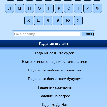
Л
М
Н
О
П
Р
С
Т
У
Ф
Х
Ц
Ч
Э
Ю
Я
Гадания онлайн
Гадания по Книге судеб
Екатерининское гадание с толкованием
Гадание на любовь и отношения
Гадание на ближайшее будущее
Гадание на желание
Гадание на вопрос
Гадание Да Нет