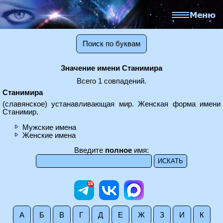
Поиск по буквам
Значение имени Станимира
Всего 1 совпадений.
Станимира
(славянское) устанавливающая мир. Женская форма имени
Станимир.
Мужские имена
Женские имена
Введите
полное
имя:
А
Б
В
Г
Д
Е
Ж
З
И
К