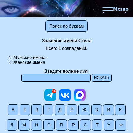
Поиск по буквам
Значение имени Стела
Всего 1 совпадений.
Мужские имена
Женские имена
Введите
полное
имя:
А
Б
В
Г
Д
Е
Ж
З
И
К
Л
М
Н
О
П
Р
С
Т
У
Ф