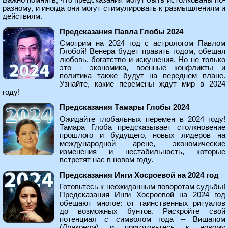
Важно помнить, что предсказания могут быть истолкованы по-
разному, и иногда они могут стимулировать к размышлениям и
действиям.
Предсказания Павла Глобы 2024
Смотрим на 2024 год с астрологом Павлом
Глобой! Венера будет править годом, обещая
любовь, богатство и искушения. Но не только
это - экономика, военные конфликты и
политика также будут на переднем плане.
Узнайте, какие перемены ждут мир в 2024
году!
Предсказания Тамары Глобы 2024
Ожидайте глобальных перемен в 2024 году!
Тамара Глоба предсказывает столкновение
прошлого и будущего, новых лидеров на
международной арене, экономические
изменения и нестабильность, которые
встретят нас в новом году.
Предсказания Инги Хосроевой на 2024 год
Готовьтесь к неожиданным поворотам судьбы!
Предсказания Инги Хосроевой на 2024 год
обещают многое: от таинственных ритуалов
до возможных бунтов. Раскройте свой
потенциал с символом года – Вишапом
(Драконом) и приготовьтесь к новому